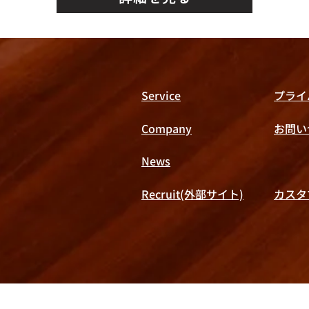
Service
プライ
Company
​お問
News
Recruit(外部サイト)
カスタ
Copyright © X,Inc. All rights reserved.