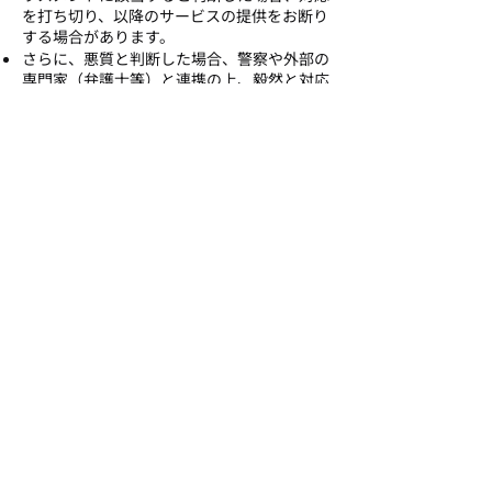
を打ち切り、以降のサービスの提供をお断り
する場合があります。
さらに、悪質と判断した場合、警察や外部の
専門家（弁護士等）と連携の上、毅然と対応
します。
※打合せの際には、録音をさせていただきま
す。なお、録音は上記基本方針のために使用
し、目的外の使用はいたしません。
令和7年9月25日、録音機器として、Plaud
NotePinを整備しました。
公開日：令和7年9月19日
修正日：令和7年9月25日
Service
Company