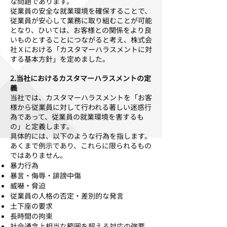
な問題であります。
従業員の安全な就業環境を確保することで、
従業員が安心して業務に取り組むことが可能
となり、ひいては、お客様との関係をより良
いものとすることにつながると考え、株式会
社Ｘにおける「カスタマーハラスメントに対
する基本方針」を定めました。
2.当社におけるカスタマーハラスメントの定
義
当社では、カスタマーハラスメントを「お客
様から従業員に対して行われる著しい迷惑行
為であって、従業員の就業環境を害するも
の」と定義します。
具体的には、以下のような行為を指します。
あくまで例示であり、これらに限られるもの
ではありません。
暴力行為
暴言・侮辱・誹謗中傷
威嚇・脅迫
従業員の人格の否定・差別的な発言
土下座の要求
長時間の拘束
社会通念上相当な範囲を超える対応の強要