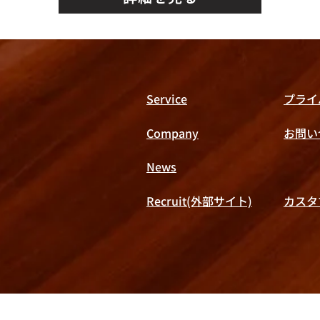
Service
プライ
Company
​お問
News
Recruit(外部サイト)
カスタ
Copyright © X,Inc. All rights reserved.